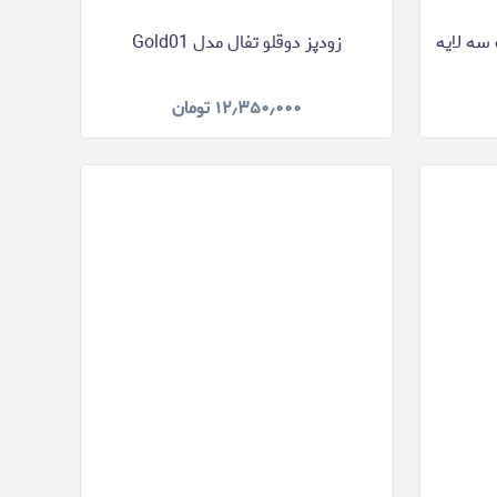
زودپز دوقلو تفال مدل Gold01
۱۲٫۳۵۰٫۰۰۰
تومان