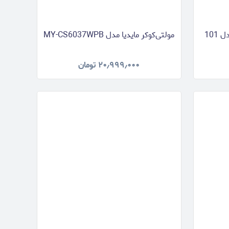
پلوپز و مولتی کوکر پارس خزر مدل 101
مولتی‌کوکر مایدیا مدل MY-CS6037WPB
۲۰٫۹۹۹٫۰۰۰
تومان