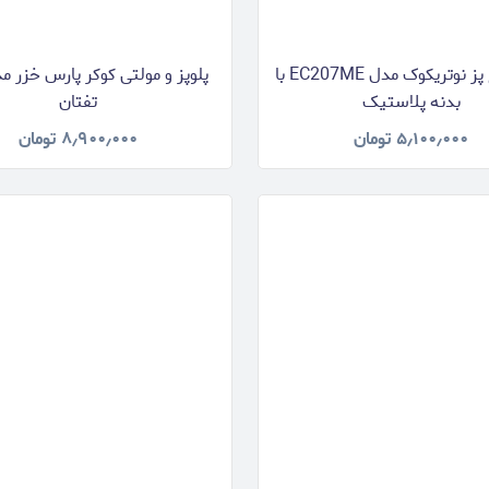
تخم مرغ پز نوتریکوک مدل EC207ME با
بدنه پلاستیک
تفتان
۵٫۱۰۰٫۰۰۰
تومان
۸٫۹۰۰٫۰۰۰
تومان