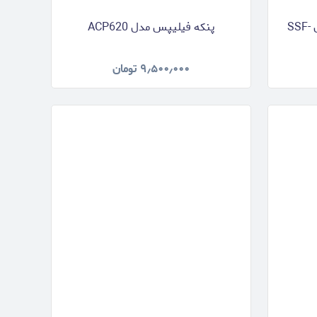
پنکه سه منظوره سیماران مدل SSF-
پنکه فیلیپس مدل ACP620
۹٫۵۰۰٫۰۰۰
تومان