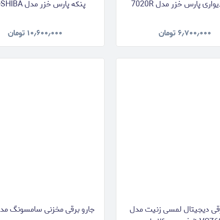
واری پارس خزر مدل 7020R
پنکه‌ پار‌س خزر مدل FSR-SHIBA
۶٫۷۰۰٫۰۰۰
تومان
۱۰٫۶۰۰٫۰۰۰
تومان
رقی دیجیتال لمسی زنیت مدل
جارو برقی مخزنی سامسونگ مدل 70