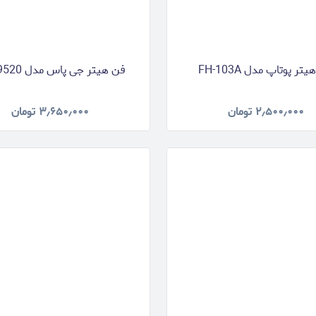
تر پوتاپ مدل FH-103A
فن هیتر جی پاس مدل GFH9520
۲٫۵۰۰٫۰۰۰
تومان
۳٫۶۵۰٫۰۰۰
تومان