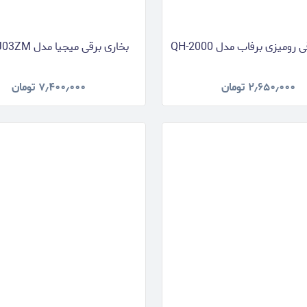
رومیزی برفاب مدل QH-2000
بخاری برقی میجیا مدل LSNFJ03ZM
۲٫۶۵۰٫۰۰۰
تومان
۷٫۴۰۰٫۰۰۰
تومان