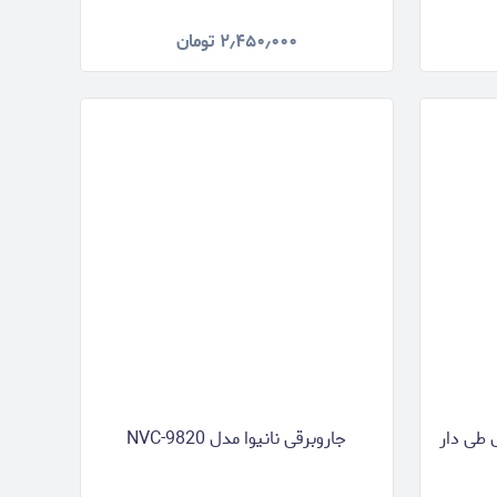
۲٫۴۵۰٫۰۰۰
تومان
ر مدل طی دار
جاروبرقی نانیوا مدل NVC-9820