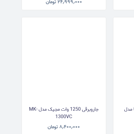
۲۴٫۹۹۹٫۰۰۰
تومان
شوما مدل
جاروبرقی 1250 وات مجیک مدل MK-
1300VC
۸٫۴۰۰٫۰۰۰
تومان