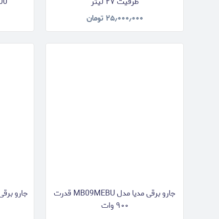
ظرفیت ۲۷ لیتر
VCZ600
۲۵٫۰۰۰٫۰۰۰
تومان
جارو برقی مدیا مدل MB09MEBU قدرت
۹۰۰ وات