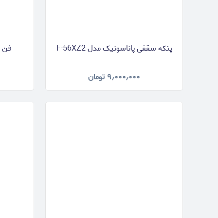
پنکه سقفی پاناسونیک مدل F-56XZ2
فن هی
۹٫۰۰۰٫۰۰۰
تومان