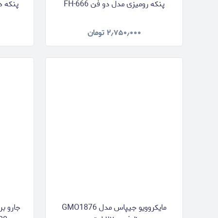
پنکه رومیزی مدل دو فن FH-666
پنکه دی
۲٫۷۵۰٫۰۰۰
تومان
مایکروویو جیپاس مدل GMO1876
جارو ب